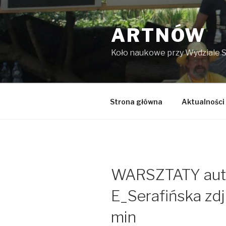
Przejdź
do
ARTNÓW
treści
Koło naukowe przy Wydziale 
Strona główna
Aktualności
WARSZTATY aut
E_Serafińska zdj
min