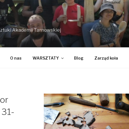
Sztuki Akademii Tarnowskiej
O nas
WARSZTATY
Blog
Zarząd koła
or
 31-