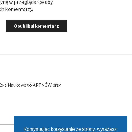
trynę w przeglądarce aby
ch komentarzy.
o Koła Naukowego ARTNÓW przy
Kontynuując korzystanie ze strony, wyrażasz
Szukaj