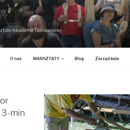
Sztuki Akademii Tarnowskiej
O nas
WARSZTATY
Blog
Zarząd koła
or
j 3-min