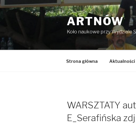
Przejdź
do
ARTNÓW
treści
Koło naukowe przy Wydziale 
Strona główna
Aktualności
WARSZTATY aut
E_Serafińska zd