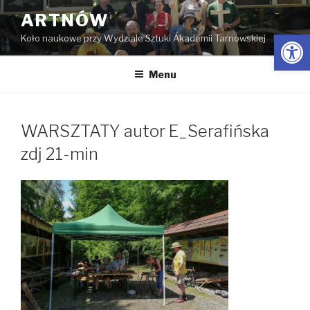
Przejdź
ARTNÓW
do
Open
Koło naukowe przy Wydziale Sztuki Akademii Tarnowskiej
treści
Menu
WARSZTATY autor E_Serafińska
zdj 21-min