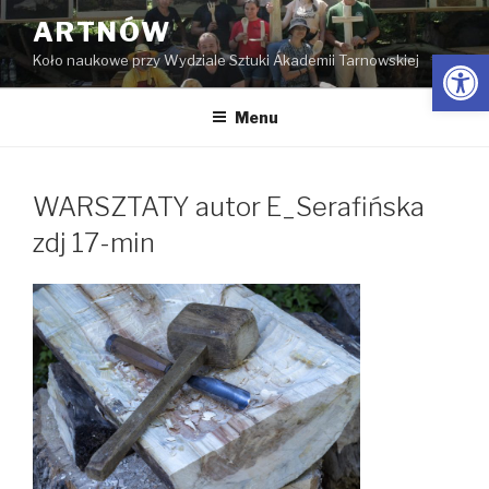
Przejdź
ARTNÓW
do
Open
Koło naukowe przy Wydziale Sztuki Akademii Tarnowskiej
treści
Menu
WARSZTATY autor E_Serafińska
zdj 17-min