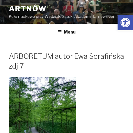
Przejdź
ARTNÓW
do
Open
Koło naukowe przy Wydziale Sztuki Akademii Tarnowskiej
treści
Menu
ARBORETUM autor Ewa Serafińska
zdj 7